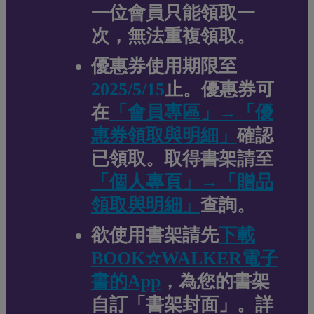
一位會員只能領取一
次，無法重複領取。
優惠券使用期限至
2025/5/15
止。優惠券可
在
「會員專區」→「優
惠券領取與明細」
確認
已領取。取得書架請至
「個人專頁」→「贈品
領取與明細」
查詢。
欲使用書架請先
下載
BOOK☆WALKER電子
書的App
，為您的書架
自訂「書架封面」。詳