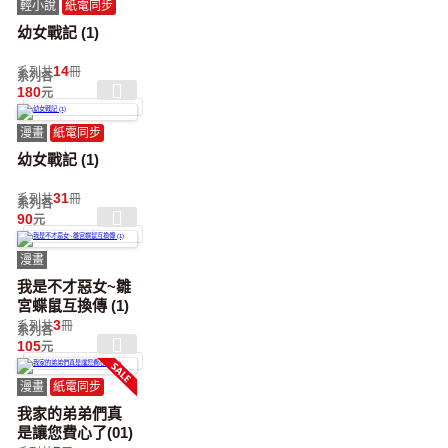
輕小說
紙電同步
幼女戰記 (1)
14
系列共
冊
系列各
180
元
漫畫
紙電同步
幼女戰記 (1)
31
系列共
冊
系列各
90
元
漫畫
我是不才惡女~雛
宮蝶鼠互換傳 (1)
3
系列共
冊
系列各
105
元
漫畫
紙電同步
我家的弟弟們真
是讓您費心了(01)