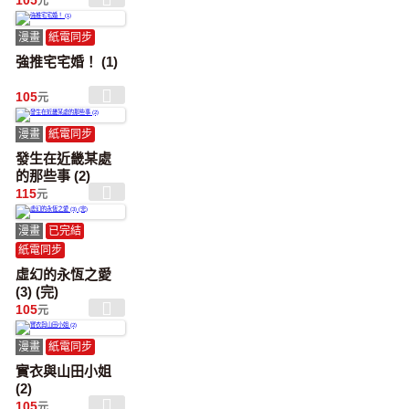
105
元
漫畫
紙電同步
強推宅宅婚！ (1)
105
元
漫畫
紙電同步
發生在近畿某處
的那些事 (2)
115
元
漫畫
已完結
紙電同步
虛幻的永恆之愛
(3) (完)
105
元
漫畫
紙電同步
實衣與山田小姐
(2)
105
元