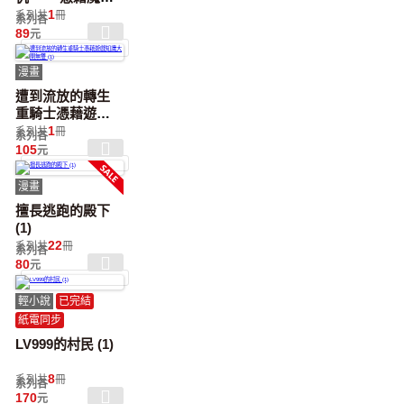
書之力打垮祖國
1
系列共
冊
系列各
～ (1)
89
元
漫畫
遭到流放的轉生
重騎士憑藉遊戲
知識大開無雙 (1)
1
系列共
冊
系列各
105
元
漫畫
擅長逃跑的殿下
(1)
22
系列共
冊
系列各
80
元
輕小說
已完結
紙電同步
LV999的村民 (1)
8
系列共
冊
系列各
170
元