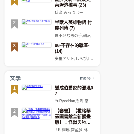
萊姆這檔事 (23)
伏瀬,みっつばー
半獸人英雄物語 忖
2
度列傳 (7)
理不尽な孫の手,朝凪
86-不存在的戰區-
3
(14)
安里アサト,しらび,I-IV
文學
more +
變成伯爵家的混混0
1
7
YuRyeoHan,달리,高郁傑,陳品芳
【套書】【霍格華
2
茲圖書館全新插畫
版】：怪獸與牠們
的產地＋穿越歷史
J.K.羅琳,雷藍多,林靜華
的魁地奇＋吟遊詩