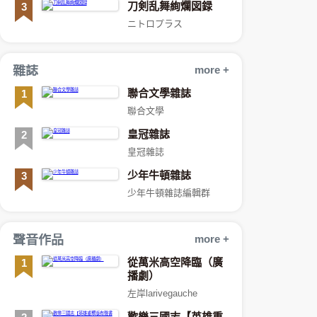
刀剣乱舞絢爛図録
3
ニトロプラス
雜誌
more +
聯合文學雜誌
1
聯合文學
皇冠雜誌
2
皇冠雜誌
少年牛頓雜誌
3
少年牛頓雜誌編輯群
聲音作品
more +
從萬米高空降臨（廣
1
播劇）
左岸larivegauche
歡樂三國志【英雄重