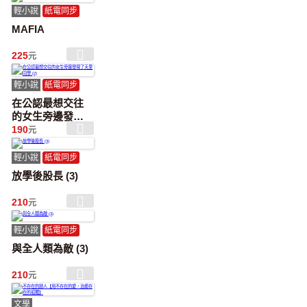
輕小說
紙電同步
MAFIA
225
元
輕小說
紙電同步
在公認最想交往
的女生旁邊發現
了天里同學 (2)
190
元
輕小說
紙電同步
放學後股長 (3)
210
元
輕小說
紙電同步
與全人類為敵 (3)
210
元
文學