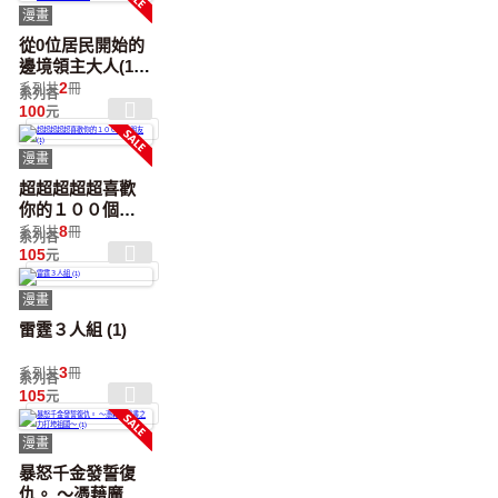
(1)【含電子書限
漫畫
定特典】
從0位居民開始的
邊境領主大人(1)
【含電子書限定
2
系列共
冊
系列各
特典】
100
元
漫畫
超超超超超喜歡
你的１００個女
朋友 (1)
8
系列共
冊
系列各
105
元
漫畫
雷霆３人組 (1)
3
系列共
冊
系列各
105
元
漫畫
暴怒千金發誓復
仇。 ～憑藉魔導