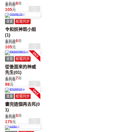
8
系列共
冊
系列各
105
元
漫畫
紙電同步
令和妖神斑小姐
(1)
6
系列共
冊
系列各
105
元
漫畫
紙電同步
從後面來的神威
先生(01)
7
系列共
冊
系列各
98
元
漫畫
紙電同步
畫完這個再去死(0
1)
5
系列共
冊
系列各
175
元