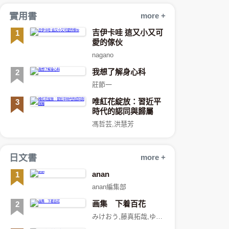
實用書
more +
吉伊卡哇 這又小又可
1
愛的傢伙
nagano
我想了解身心科
2
莊節一
唯紅花綻放：習近平
3
時代的認同與歸屬
馮哲芸,洪慧芳
日文書
more +
anan
1
anan編集部
画集 下着百花
2
みけおう,藤真拓哉,ゆき恵,あめとゆき,有末つかさ,立羽,TwinBox,まふゆ,みわべさくら,夜ノみつき