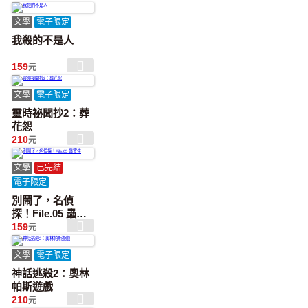
文學
電子限定
我殺的不是人
159
元
文學
電子限定
靈時祕聞抄2：葬
花怨
210
元
文學
已完結
電子限定
別鬧了，名偵
探！File.05 蟲寄
生
159
元
文學
電子限定
神話逃殺2：奧林
帕斯遊戲
210
元