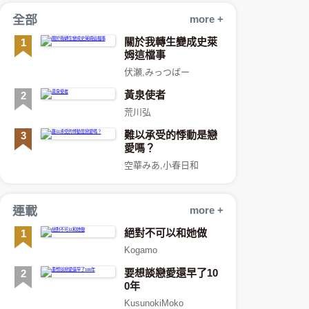
全部
more +
關於我轉生變成史萊
1
姆這檔事
伏瀬,みっつばー
黃泉使者
2
荒川弘
難以承受的悸動是戀
3
愛嗎？
空華みあ,小春日和
連載
more +
絕對不可以和她做
1
Kogamo
要想談戀愛還早了10
2
0年
KusunokiMoko