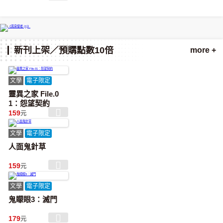
新刊上架／預購點數10倍
more +
文學
電子限定
靈異之家 File.0
1：怨望契約
159
元
文學
電子限定
人面鬼針草
159
元
文學
電子限定
鬼矇眼3：滅門
179
元