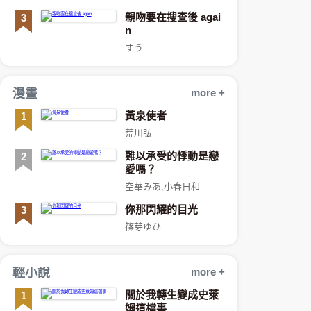
親吻要在搜查後 agai
3
n
すう
漫畫
more +
黃泉使者
1
荒川弘
難以承受的悸動是戀
2
愛嗎？
空華みあ,小春日和
你那閃耀的目光
3
篠芽ゆひ
輕小說
more +
關於我轉生變成史萊
1
姆這檔事