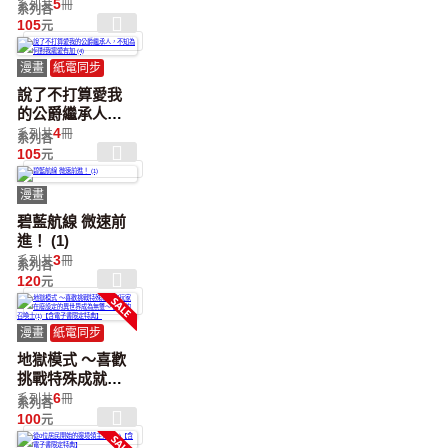
5
系列共
冊
系列各
105
元
漫畫
紙電同步
說了不打算愛我
的公爵繼承人，
不知為何對我寵
4
系列共
冊
系列各
愛有加 (4)
105
元
漫畫
碧藍航線 微速前
進！ (1)
3
系列共
冊
系列各
120
元
漫畫
紙電同步
地獄模式 ～喜歡
挑戰特殊成就的
玩家在廢設定的
6
系列共
冊
系列各
異世界成為無雙
100
元
～ 起始的召喚士