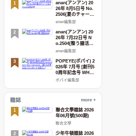
anan(アンアン) 20
1
26年 8月5日号 No.
2506[夏のチャージ
＆デトックスRecip
anan編集部
e]
anan(アンアン) 20
2
26年 7月22日号 N
o.2504[整う腸活20
26]
anan編集部
POPEYE(ポパイ) 2
3
026年 7月号 [創刊5
0周年記念号 WHO
LE CITY BOY CAT
ポパイ編集部
ALOG 僕たちが
考える“シティボー
イ”の全て。]
雜誌
more +
聯合文學雜誌 2026
1
年06月號(500期)
聯合文學
少年牛頓雜誌 2026
2