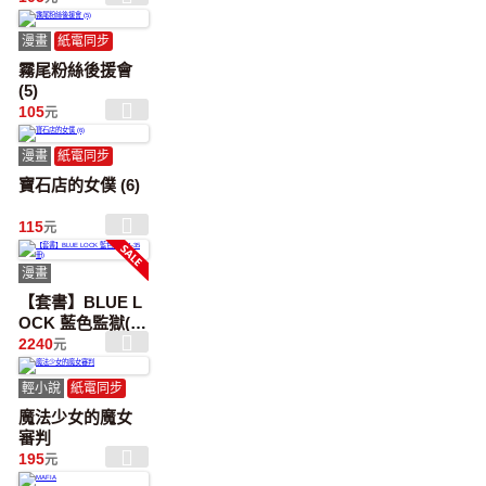
漫畫
紙電同步
霧尾粉絲後援會
(5)
105
元
漫畫
紙電同步
寶石店的女僕 (6)
115
元
漫畫
【套書】BLUE L
OCK 藍色監獄(1-
35冊)
2240
元
輕小說
紙電同步
魔法少女的魔女
審判
195
元