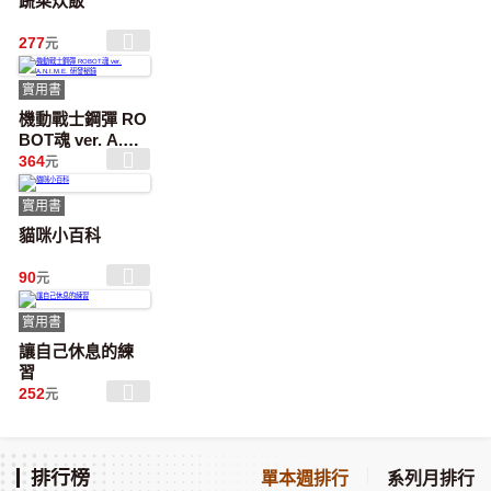
蔬菜炊飯
277
元
實用書
機動戰士鋼彈 RO
BOT魂 ver. A.N.I.
M.E. 研發祕錄
364
元
實用書
貓咪小百科
90
元
實用書
讓自己休息的練
習
252
元
｜
排行榜
單本週排行
系列月排行