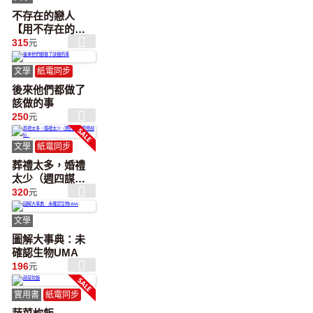
不存在的戀人
【用不存在的
愛，治癒存在的
315
元
孤獨】
文學
紙電同步
後來他們都做了
該做的事
250
元
文學
紙電同步
葬禮太多，婚禮
太少（週四謀殺
俱樂部5）
320
元
文學
圖解大事典：未
確認生物UMA
196
元
實用書
紙電同步