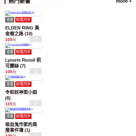
熱門新書
more +
漫畫
紙電同步
ELDEN RING 黃
金樹之路 (10)
105
元
漫畫
紙電同步
Lycoris Recoil 莉
可麗絲 (7)
105
元
漫畫
紙電同步
令和妖神斑小姐
(6)
115
元
漫畫
紙電同步
吸血鬼作家的異
搜事件簿 (1)