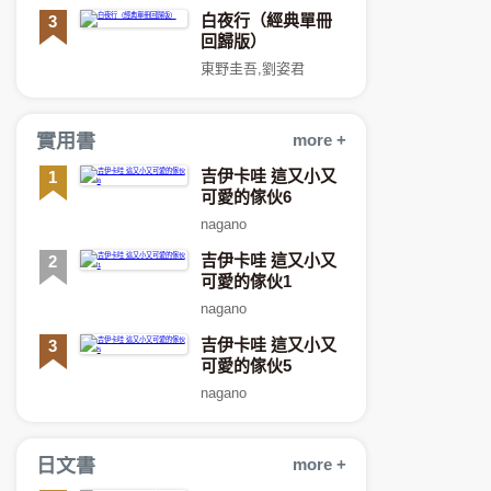
人皮陀故事集 (三冊
白夜行（經典單冊
3
不分售)
回歸版）
東野圭吾,劉姿君
實用書
more +
吉伊卡哇 這又小又
1
可愛的傢伙6
nagano
吉伊卡哇 這又小又
2
可愛的傢伙1
nagano
吉伊卡哇 這又小又
3
可愛的傢伙5
nagano
日文書
more +