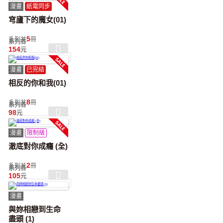
漫畫
紙電同步
穹廬下的魔女(01)
5
系列共
冊
系列各
154
元
漫畫
已完結
相反的你和我(01)
8
系列共
冊
系列各
98
元
漫畫
限制級
澈底對你成癮 (全)
2
系列共
冊
系列各
105
元
漫畫
與妳相戀到生命
盡頭 (1)