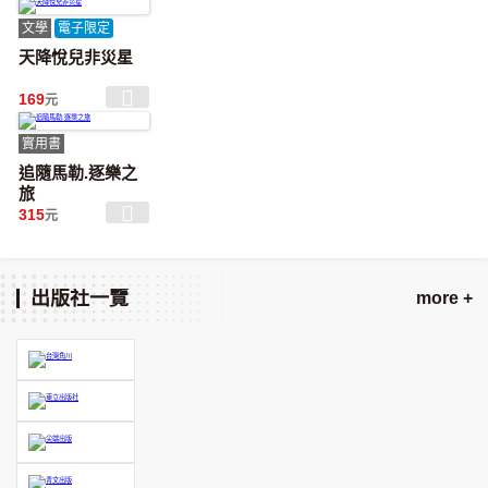
文學
電子限定
天降悅兒非災星
169
元
實用書
追隨馬勒.逐樂之
旅
315
元
出版社一覽
more +