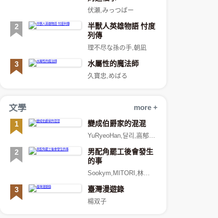
伏瀬,みっつばー
半獸人英雄物語 忖度
2
列傳
理不尽な孫の手,朝凪
水屬性的魔法師
3
久寶忠,めばる
文學
more +
變成伯爵家的混混
1
YuRyeoHan,달리,高郁傑,陳品芳
男配角罷工後會發生
2
的事
Sookym,MITORI,林禎雅,陳麗璇,林雯梅
臺灣漫遊錄
3
楊双子