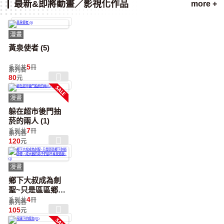
最新&即將動畫／影視化作品
more +
漫畫
黃泉使者 (5)
5
系列共
冊
系列各
80
元
漫畫
躲在超市後門抽
菸的兩人 (1)
7
系列共
冊
系列各
120
元
漫畫
鄉下大叔成為劍
聖~只是區區鄉下
劍術師傅，成大
4
系列共
冊
系列各
器的弟子們卻不
105
元
肯放過我~ (1)