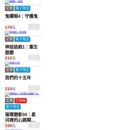
文學
電子限定
鬼矇眼4：守護鬼
179
元
文學
電子限定
神話逃殺1：重生
遊戲
210
元
文學
電子限定
我們的十五年
210
元
文學
已完結
電子限定
璀璨戀影04：星
河裡的心跳瞬間
（完）
159
元